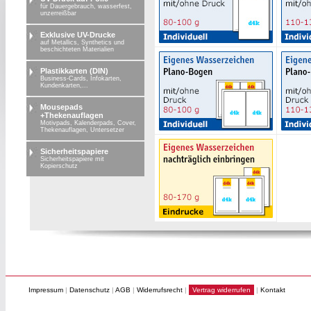
für Dauergebrauch, wasserfest,
unzerreißbar
Exklusive UV-Drucke
auf Metallics, Synthetics und
beschichteten Materialien
Plastikkarten (DIN)
Business-Cards, Infokarten,
Kundenkarten,...
Mousepads
+Thekenauflagen
Motivpads, Kalenderpads, Cover,
Thekenauflagen, Untersetzer
Sicherheitspapiere
Sicherheitspapiere mit
Kopierschutz
Impressum
|
Datenschutz
|
AGB
|
Widerrufsrecht
|
Vertrag widerrufen
|
Kontakt