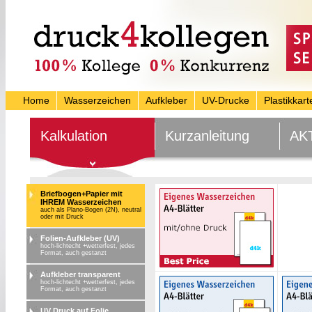
Home
Wasserzeichen
Aufkleber
UV-Drucke
Plastikkart
Kalkulation
Kurzanleitung
AK
Briefbogen+Papier mit
IHREM Wasserzeichen
auch als Plano-Bogen (2N), neutral
oder mit Druck
Folien-Aufkleber (UV)
hoch-lichtecht +wetterfest, jedes
Format, auch gestanzt
Aufkleber transparent
hoch-lichtecht +wetterfest, jedes
Format, auch gestanzt
UV Druck auf Folie