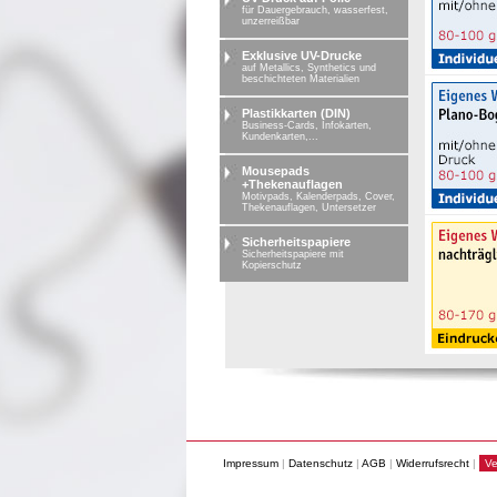
für Dauergebrauch, wasserfest,
unzerreißbar
Exklusive UV-Drucke
auf Metallics, Synthetics und
beschichteten Materialien
Plastikkarten (DIN)
Business-Cards, Infokarten,
Kundenkarten,...
Mousepads
+Thekenauflagen
Motivpads, Kalenderpads, Cover,
Thekenauflagen, Untersetzer
Sicherheitspapiere
Sicherheitspapiere mit
Kopierschutz
Impressum
|
Datenschutz
|
AGB
|
Widerrufsrecht
|
Ve