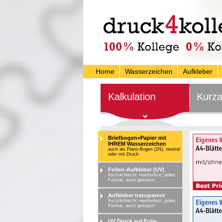
Home
Wasserzeichen
Aufkleber
Kalkulation
Kurza
Briefbogen+Papier mit
IHREM Wasserzeichen
auch als Plano-Bogen (2N), neutral
oder mit Druck
Folien-Aufkleber (UV)
hoch-lichtecht +wetterfest, jedes
Format, auch gestanzt
Aufkleber transparent
hoch-lichtecht +wetterfest, jedes
Format, auch gestanzt
UV Druck auf Folie